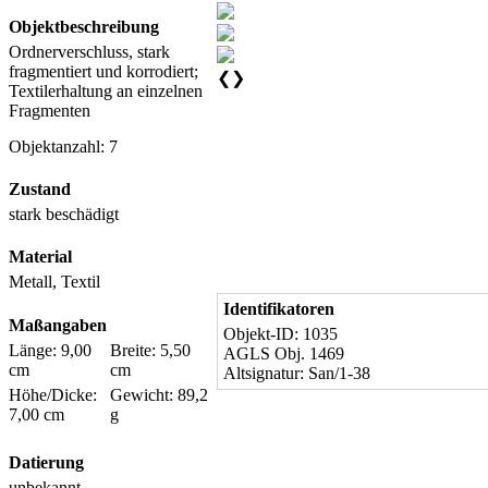
Objektbeschreibung
Ordnerverschluss, stark
fragmentiert und korrodiert;
❮
❯
Textilerhaltung an einzelnen
Fragmenten
Objektanzahl: 7
Zustand
stark beschädigt
Material
Metall, Textil
Identifikatoren
Maßangaben
Objekt-ID: 1035
Länge: 9,00
Breite: 5,50
AGLS Obj. 1469
cm
cm
Altsignatur: San/1-38
Höhe/Dicke:
Gewicht: 89,2
7,00 cm
g
Datierung
unbekannt