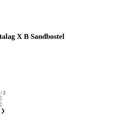
talag X B Sandbostel
 / 2
❮
❯