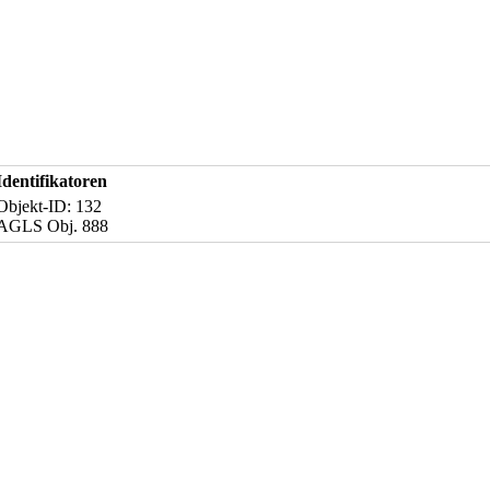
Identifikatoren
Objekt-ID: 132
AGLS Obj. 888