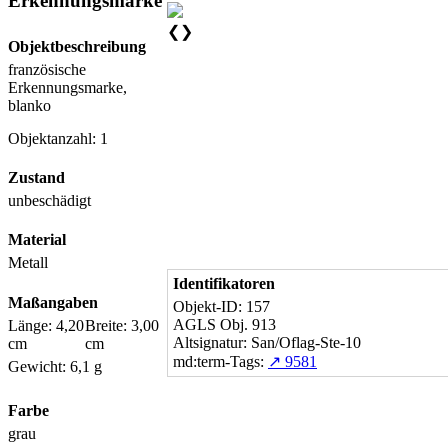
Erkennungsmarke
❮
❯
Objektbeschreibung
französische
Erkennungsmarke,
blanko
Objektanzahl: 1
Zustand
unbeschädigt
Material
Metall
Identifikatoren
Maßangaben
Objekt-ID: 157
AGLS Obj. 913
Länge: 4,20
Breite: 3,00
Altsignatur: San/Oflag-Ste-10
cm
cm
md:term-Tags:
↗ 9581
Gewicht: 6,1 g
Farbe
grau