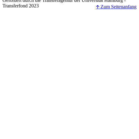
Gefördert durch die Transferagentur der Universität Hamburg -
Transferfond 2023
🡩 Zum Seitenanfang