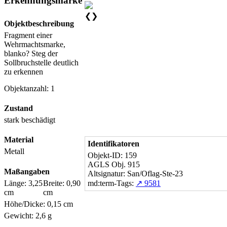
Erkennungsmarke
❮
❯
Objektbeschreibung
Fragment einer
Wehrmachtsmarke,
blanko? Steg der
Sollbruchstelle deutlich
zu erkennen
Objektanzahl: 1
Zustand
stark beschädigt
Material
Identifikatoren
Metall
Objekt-ID: 159
AGLS Obj. 915
Maßangaben
Altsignatur: San/Oflag-Ste-23
Länge: 3,25
Breite: 0,90
md:term-Tags:
↗ 9581
cm
cm
Höhe/Dicke: 0,15 cm
Gewicht: 2,6 g