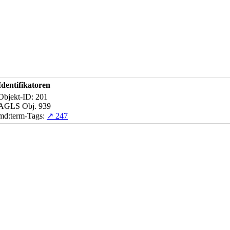
Identifikatoren
Objekt-ID: 201
AGLS Obj. 939
md:term-Tags:
↗ 247