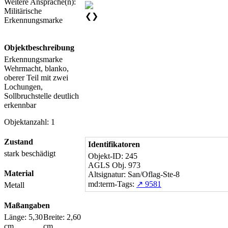
Weitere Ansprache(n):
Militärische
❮
❯
Erkennungsmarke
Objektbeschreibung
Erkennungsmarke
Wehrmacht, blanko,
oberer Teil mit zwei
Lochungen,
Sollbruchstelle deutlich
erkennbar
Objektanzahl: 1
Zustand
Identifikatoren
stark beschädigt
Objekt-ID: 245
AGLS Obj. 973
Material
Altsignatur: San/Oflag-Ste-8
md:term-Tags:
↗ 9581
Metall
Maßangaben
Länge: 5,30
Breite: 2,60
cm
cm