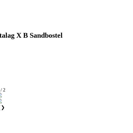
talag X B Sandbostel
 / 2
❮
❯