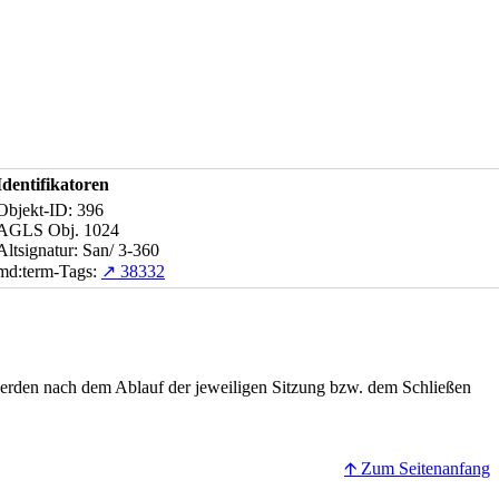
Identifikatoren
Objekt-ID: 396
AGLS Obj. 1024
Altsignatur: San/ 3-360
md:term-Tags:
↗ 38332
erden nach dem Ablauf der jeweiligen Sitzung bzw. dem Schließen
🡩 Zum Seitenanfang