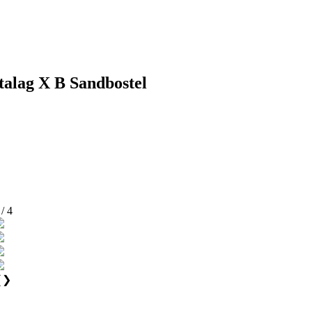
talag X B Sandbostel
 / 4
❮
❯