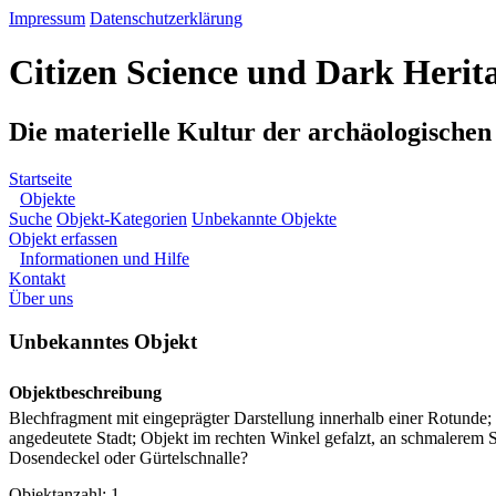
Impressum
Datenschutzerklärung
Citizen Science und Dark Herit
Die materielle Kultur der archäologische
Startseite
Objekte
Suche
Objekt-Kategorien
Unbekannte Objekte
Objekt erfassen
Informationen und Hilfe
Kontakt
Über uns
Unbekanntes Objekt
Objektbeschreibung
Blechfragment mit eingeprägter Darstellung innerhalb einer Rotunde
angedeutete Stadt; Objekt im rechten Winkel gefalzt, an schmalerem St
Dosendeckel oder Gürtelschnalle?
Objektanzahl: 1