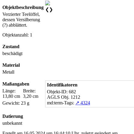
Objektbeschreibung
❮
❯
Verzierter Teelöffel,
dessen Versilberung
(?) abblättert.
Objektanzahl: 1
Zustand
beschädigt
Material
Metall
Maßangaben
Identifikatoren
Länge:
Breite:
Objekt-ID: 682
13,80 cm
3,20 cm
AGLS Obj. 1212
md:term-Tags:
↗ 4324
Gewicht: 23 g
Datierung
unbekannt
Erstellt am 16.05.2024 um 16:44:10 Uhr, zuletzt geändert am