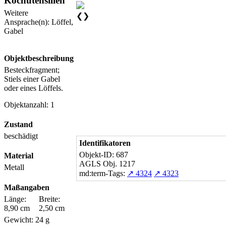
Kochutensilien
Weitere
❮
❯
Ansprache(n): Löffel,
Gabel
Objektbeschreibung
Besteckfragment;
Stiels einer Gabel
oder eines Löffels.
Objektanzahl: 1
Zustand
beschädigt
Identifikatoren
Objekt-ID: 687
Material
AGLS Obj. 1217
Metall
md:term-Tags:
↗ 4324
↗ 4323
Maßangaben
Länge:
Breite:
8,90 cm
2,50 cm
Gewicht: 24 g