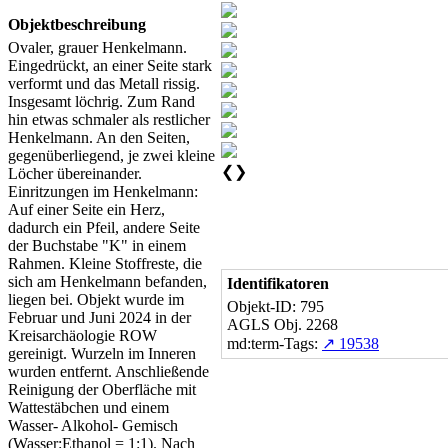
Objektbeschreibung
Ovaler, grauer Henkelmann.
Eingedrückt, an einer Seite stark
verformt und das Metall rissig.
Insgesamt löchrig. Zum Rand
hin etwas schmaler als restlicher
Henkelmann. An den Seiten,
gegenüberliegend, je zwei kleine
❮
❯
Löcher übereinander.
Einritzungen im Henkelmann:
Auf einer Seite ein Herz,
dadurch ein Pfeil, andere Seite
der Buchstabe "K" in einem
Rahmen. Kleine Stoffreste, die
sich am Henkelmann befanden,
Identifikatoren
liegen bei. Objekt wurde im
Objekt-ID: 795
Februar und Juni 2024 in der
AGLS Obj. 2268
Kreisarchäologie ROW
md:term-Tags:
↗ 19538
gereinigt. Wurzeln im Inneren
wurden entfernt. Anschließende
Reinigung der Oberfläche mit
Wattestäbchen und einem
Wasser- Alkohol- Gemisch
(Wasser:Ethanol = 1:1). Nach