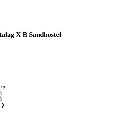
talag X B Sandbostel
 / 2
❮
❯