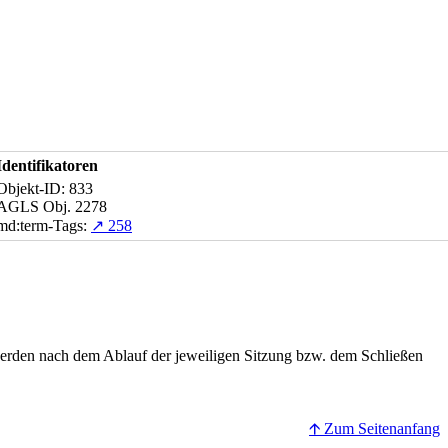
Identifikatoren
Objekt-ID: 833
AGLS Obj. 2278
md:term-Tags:
↗ 258
erden nach dem Ablauf der jeweiligen Sitzung bzw. dem Schließen
🡩 Zum Seitenanfang