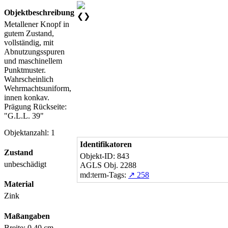
Objektbeschreibung
❮
❯
Metallener Knopf in
gutem Zustand,
vollständig, mit
Abnutzungsspuren
und maschinellem
Punktmuster.
Wahrscheinlich
Wehrmachtsuniform,
innen konkav.
Prägung Rückseite:
"G.L.L. 39"
Objektanzahl: 1
Identifikatoren
Zustand
Objekt-ID: 843
unbeschädigt
AGLS Obj. 2288
md:term-Tags:
↗ 258
Material
Zink
Maßangaben
Breite: 0,40 cm