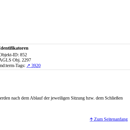
Identifikatoren
Objekt-ID: 852
AGLS Obj. 2297
md:term-Tags:
↗ 3920
erden nach dem Ablauf der jeweiligen Sitzung bzw. dem Schließen
🡩 Zum Seitenanfang