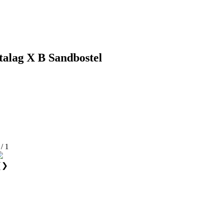
talag X B Sandbostel
 / 1
❮
❯