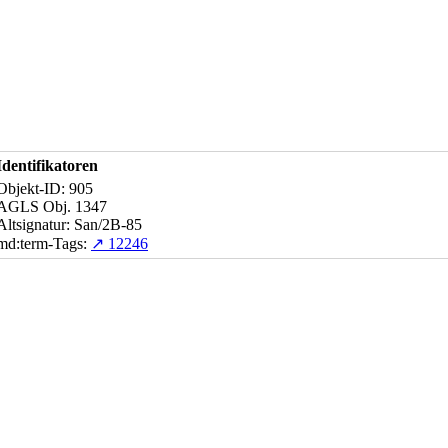
Identifikatoren
Objekt-ID: 905
AGLS Obj. 1347
Altsignatur: San/2B-85
md:term-Tags:
↗ 12246