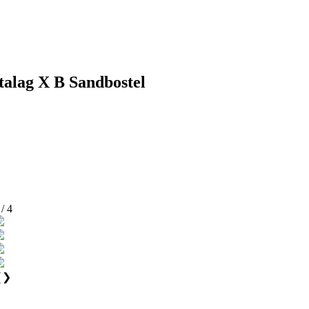
talag X B Sandbostel
 / 4
❮
❯