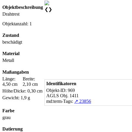
Objektbeschreibung
❮
❯
Drahtrest
Objektanzahl: 1
Zustand
beschädigt
Material
Metall
Maßangaben
Länge:
Breite:
Identifikatoren
4,50 cm
2,10 cm
Objekt-ID: 969
Höhe/Dicke: 0,30 cm
AGLS Obj. 1411
Gewicht: 1,9 g
md:term-Tags:
↗ 23856
Farbe
grau
Datierung