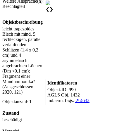
Weitere Ansprache(n):
Beschlagteil
❮
❯
Objektbeschreibung
leicht trapezoides
Blech mit mind. 5
rechteckigen, parallel
verlaufenden
Schlitzen (1,4 x 0,2
cm) und 4
asymmetrisch
angebrachten Löchern
(Dm <0,1 cm);
Fragment einer
Mundharmonika?
Identifikatoren
(Ausgeschlossen
Objekt-ID: 990
2020, 121)
AGLS Obj. 1432
md:term-Tags:
↗ 4632
Objektanzahl: 1
Zustand
beschädigt